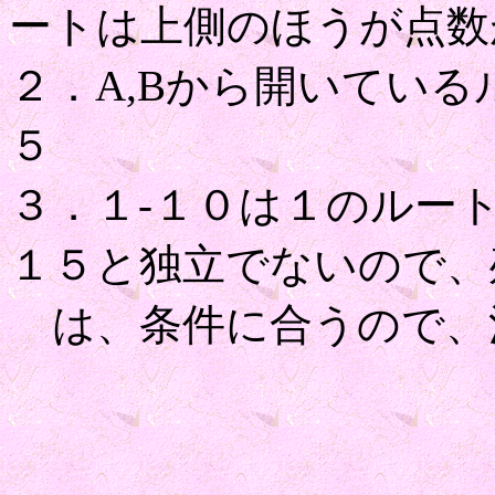
ートは上側のほうが点数
２．A,Bから開いている
５
３．１-１０は１のルー
１５と独立でないので、
は、条件に合うので、