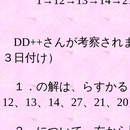
1→12→13→14→27
DD++さんが考察され
３日付け）
１．の解は、らすかる
12、13、14、27、21、