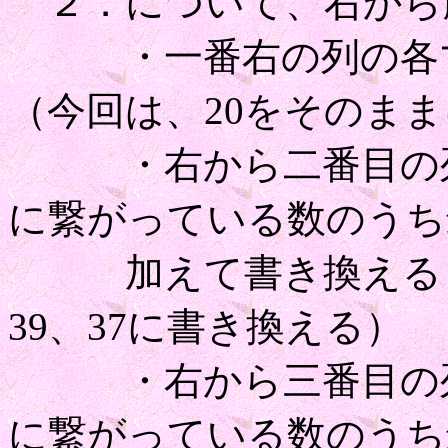
２．について、右から
・一番右の列の各マ
（今回は、20をそのま
・右から二番目の列
に繋がっている数のうち
加えて書き換える（今
39、37に書き換える）
・右から三番目の列
に繋がっている数のうち