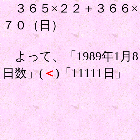
３６５×２２＋３６６×
７０（日）
よって、「1989年1月8
日数」(
＜
)「11111日