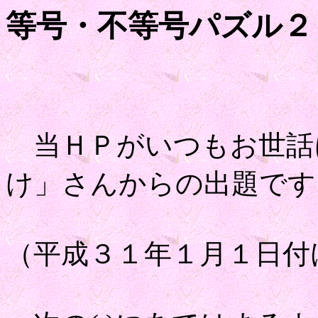
等号・不等号パズル２
当ＨＰがいつもお世話
け」さんからの出題です
（平成３１年１月１日付