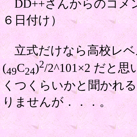
DD++さんからのコメ
６日付け）
立式だけなら高校レベ
2
(
C
)
/2^101×2 だ
49
24
くつくらいかと聞かれる
りませんが．．．。