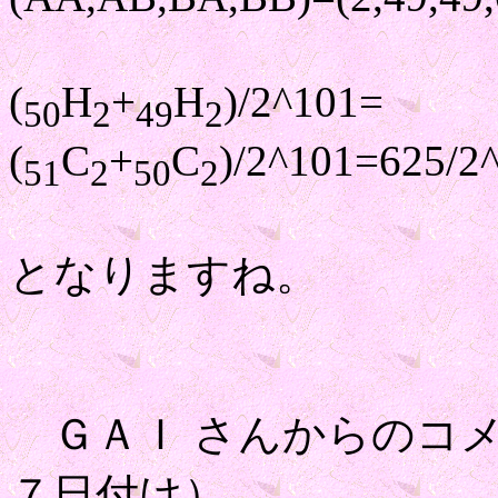
(
H
+
H
)/2^101=
50
2
49
2
(
C
+
C
)/2^101=625/2
51
2
50
2
となりますね。
ＧＡＩ さんからのコメ
７日付け）