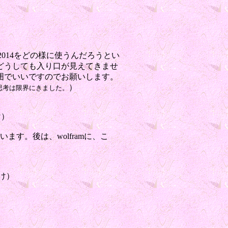
014をどの様に使うんだろうとい
どうしても入り口が見えてきませ
囲でいいですのでお願いします。
）
思考は限界にきました。
け）
す。後は、wolframに、こ
け）