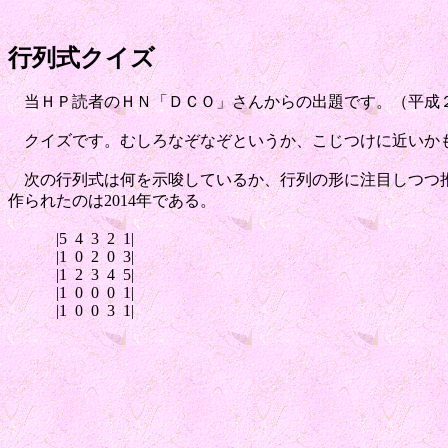
行列式クイズ
当ＨＰ読者のＨＮ「ＤＣＯ」さんからの出題です。（平成
クイズです。むしろなぞなぞというか、こじつけに近いか
次の行列式は何を示唆しているか、行列の形に注目しつつ
作られたのは2014年である。
|5 4 3 2 1|
|1 0 2 0 3|
|1 2 3 4 5|
|1 0 0 0 1|
|1 0 0 3 1|