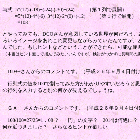
与式=5*(12)-(-18)+(-24)-(-30)+(24) （第１列で展開）
=5*(12)-4*(-6)+3*(12)-2*(0)+(-12) （第１行で展開）
=108
とやってみても、DCOさんが意図している世界が何だろう、2
ろいろイメージをあれこれ変更しながらみていたんですが、
んでした。もしヒントなどということができたら、可能な範
（
本当はヒント無しで掴んでみたいいんですが、検討がつかずに長時間の
DD++さんからのコメントです。（平成２６年９月４日付
行列式の値を100で割ってみた方がわかりやすいだろうと思いま
の行列を入力すると別の何かが見えるでしょうね。
ＧＡＩ さんからのコメントです。（平成２６年９月４日付
108/100=27/25=1．08 ? 「円」の文字？ 2014は何処に？
何か近づきました？ さらなるヒントが欲しい！