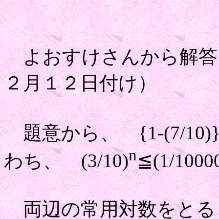
よおすけさんから解答
２月１２日付け）
題意から、 {1-(7/10)
n
わち、 (3/10)
≦(1/1000
両辺の常用対数をと