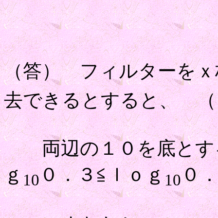
（答） フィルターをｘ枚
去できるとすると、 （
両辺の１０を底とする
ｇ
０．３≦ｌｏｇ
０
10
10