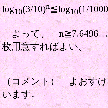
n
log
(3/10)
≦log
(1/10
10
10
よって、 n≧7.649
枚用意すればよい。
（コメント） よおすけ
います。