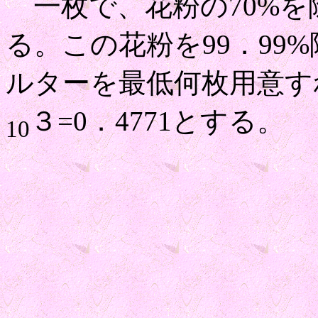
一枚で、花粉の70%を
る。この花粉を99．99
ルターを最低何枚用意す
３=0．4771とする。
10