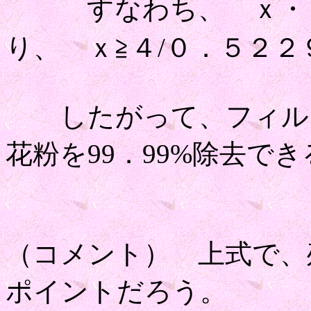
すなわち、 ｘ・
り、 ｘ≧４/０．５２
したがって、フィルタ
花粉を99．99%除去
（コメント） 上式で、
ポイントだろう。