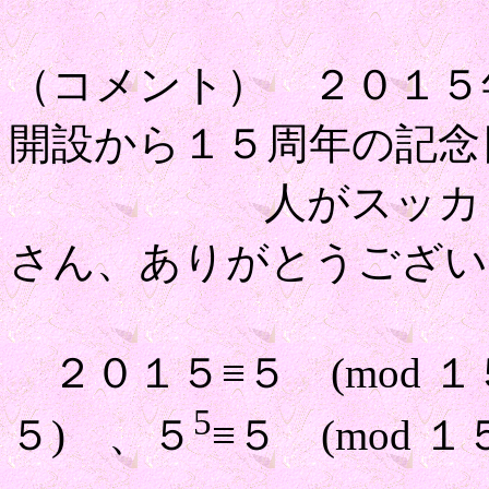
（コメント） ２０１５
開設から１５周年の記念
人がスッカリ忘れ
さん、ありがとうござい
２０１５≡５ (mod １
5
５) 、５
≡５ (mod 