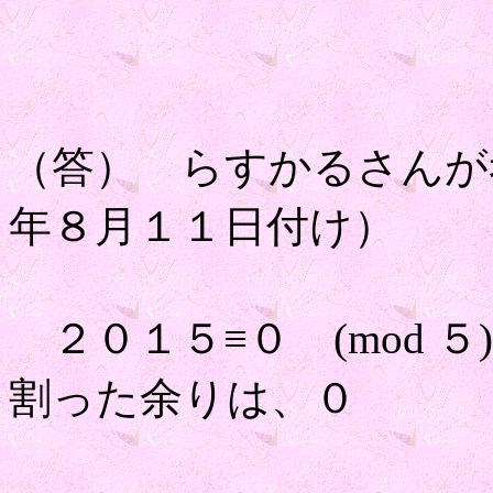
（答） らすかるさんが
年８月１１日付け）
２０１５≡０ (mod 
割った余りは、０