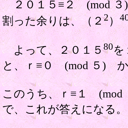
２０１５≡２ (mod 
2
4
割った余りは、（２
）
80
よって、２０１５
を
と、ｒ≡０ (mod ５)
このうち、ｒ≡１ (mo
で、これが答えになる。