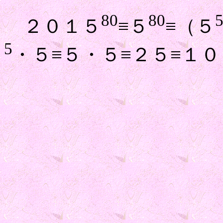
80
80
２０１５
≡５
≡（５
5
・５≡５・５≡２５≡１０ 