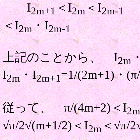
I
＜I
＜I
よ
2m+1
2m
2m-1
＜I
・I
2m
2m-1
上記のことから、 I
・
2m
I
・I
=1/(2m+1)・(π/
2m
2m+1
従って、 π/(4m+2)＜I
2
√π/2√(m+1/2)＜I
＜√π/2
2m