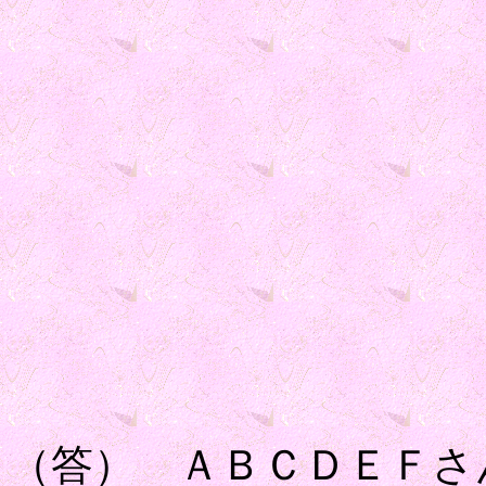
（答） ＡＢＣＤＥＦさ