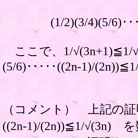
(1/2)(3/4)(5/6)･････(
ここで、1/√(3n+1)≦1/√(
(5/6)･････((2n-1)/(2n))≦1
（コメント） 上記の証明は、 (
((2n-1)/(2n))≦1/√(3