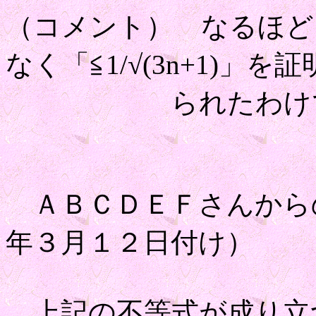
（コメント） なるほど！だ
なく「≦1/√(3n+1)」
られたわけで
ＡＢＣＤＥＦさんから
年３月１２日付け）
上記の不等式が成り立