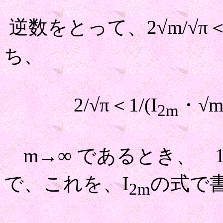
逆数をとって、2√m/√π＜1
ち、
2/√π＜1/(I
・√m)
2m
m→∞ であるとき、 1/
で、これを、I
の式で
2m