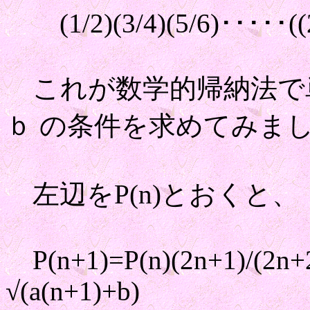
(1/2)(3/4)(5/6)･････((2
これが数学的帰納法で単
ｂ の条件を求めてみま
左辺をP(n)とおくと、 P(
P(n+1)=P(n)(2n+1)/(2n+2
√(a(n+1)+b)