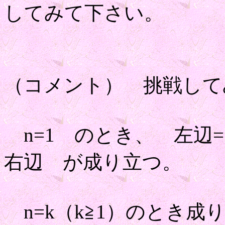
してみて下さい。
（コメント） 挑戦して
n=1 のとき、 左辺=1
右辺 が成り立つ。
n=k（k≧1）のとき