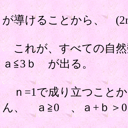
が導けることから、 (2n
これが、すべての自然
ａ≦3ｂ が出る。
ｎ=1で成り立つことか
ん、 ａ≧0 、ａ+ｂ＞0