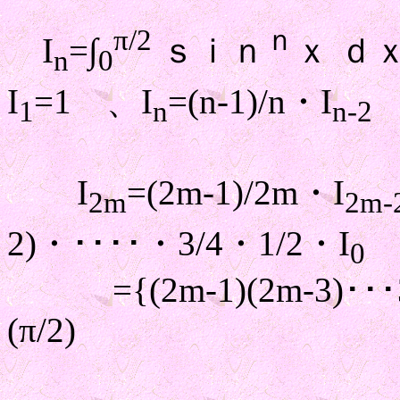
π/2
ｎ
I
=∫
ｓｉｎ
ｘ ｄ
n
0
I
=1 、I
=(n-1)/n・I
1
n
n-2
I
=(2m-1)/2m・I
2m
2m-
2)・････・3/4・1/2・I
0
={(2m-1)(2m-3)･･･3・
(π/2)