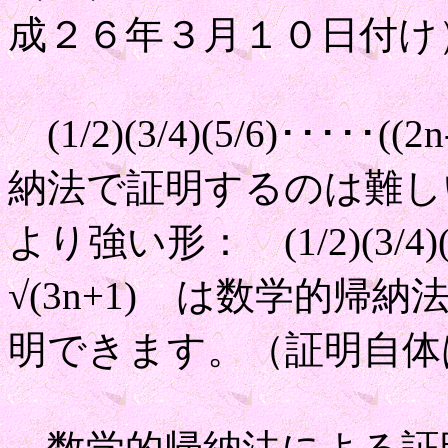
成２６年３月１０日付け
(1/2)(3/4)(5/6)･････(
納法で証明するのは難し
より強い形： (1/2)(3/4)(5/6
√(3n+1) は数学的帰
明できます。（証明自体