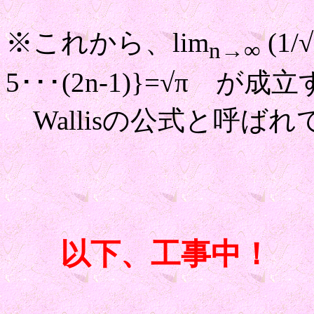
※これから、lim
(1/
n→∞
5･･･(2n-1)}=√π 
Wallisの公式と呼ば
以下、工事中！