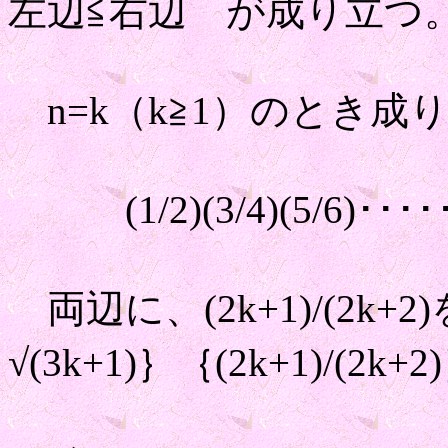
左辺≦右辺 が成り立つ
n=k（k≧1）のとき
(1/2)(3/4)(5/6)･････(
両辺に、(2k+1)/(2k+
√(3k+1)｝｛(2k+1)/(2