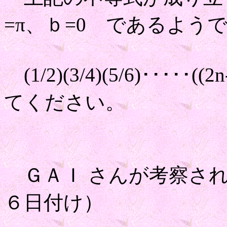
=π、ｂ=0 であるよう
(1/2)(3/4)(5/6)･････(
てください。
ＧＡＩ さんが考察され
６日付け）