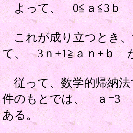
よって、 0≦ａ≦3ｂ 
これが成り立つとき、
て、 3ｎ+1≧ａｎ+ｂ
従って、数学的帰納法
件のもとでは、 ａ=3 
ある。