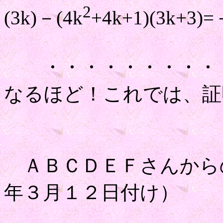
2
(3k)－(4k
+4k+1)(3k+3)=
・・・・・・・・・
なるほど！これでは、証
ＡＢＣＤＥＦさんから
年３月１２日付け）