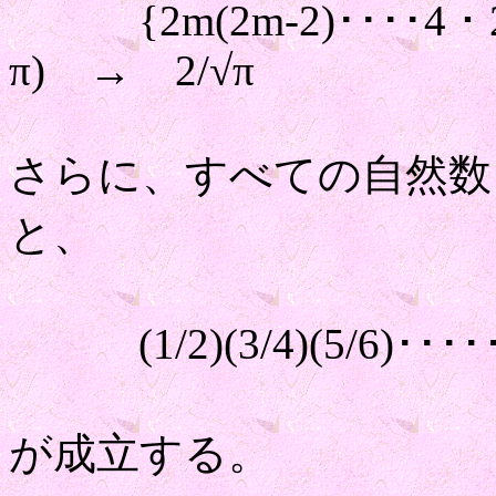
{2m(2m-2)････4・2}/{
π) → 2/√π
さらに、すべての自然数
と、
(1/2)(3/4)(5/6)･････((
が成立する。