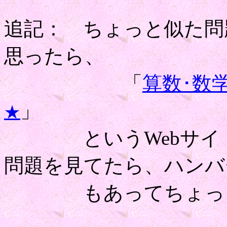
追記： ちょっと似た問
思ったら、
「
算数･数学
」
★
というWebサイト(N
問題を見てたら、ハンバーグ
もあってちょっと