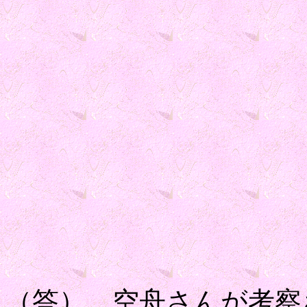
（答） 空舟さんが考察