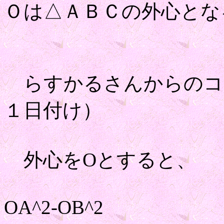
Ｏは△ＡＢＣの外心と
らすかるさんからのコ
１日付け）
外心をOとすると、
OA^2-OB^2