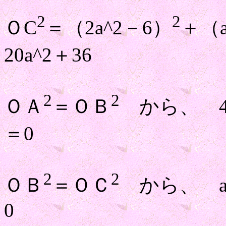
2
2
ＯC
＝（2a^2－6）
＋（a
20a^2＋36
2
2
ＯＡ
＝ＯＢ
から、 4a^
＝0
2
2
ＯＢ
＝ＯＣ
から、 a^4
0