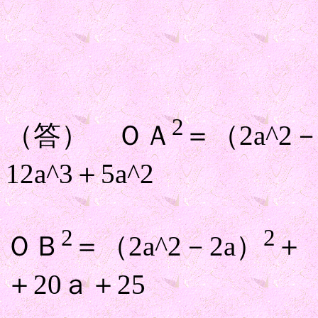
2
（答） ＯＡ
＝（2a^2
12a^3＋5a^2
2
2
ＯＢ
＝（2a^2－2a）
＋
＋20ａ＋25