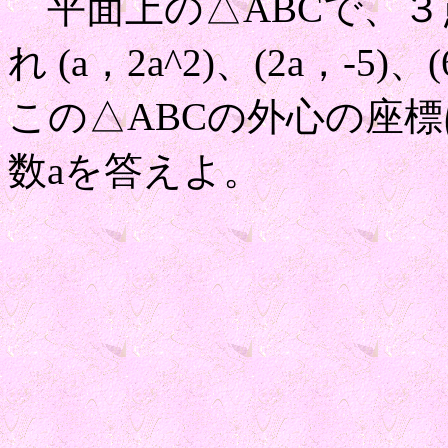
平面上の△ABCで、３
れ (a，2a^2)、(2a，-5)
この△ABCの外心の座標は
数aを答えよ。