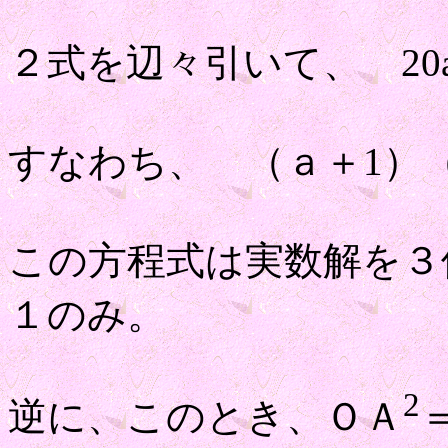
２式を辺々引いて、 20a^3
すなわち、 （ａ＋1）（2
この方程式は実数解を３
１のみ。
2
逆に、このとき、ＯＡ