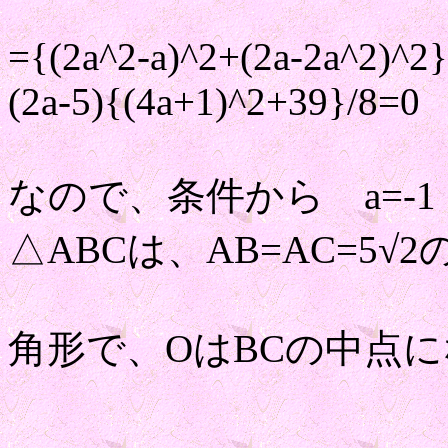
={(2a^2-a)^2+(2a-2a^2)^2
(2a-5){(4a+1)^2+39}/8=0
なので、条件から a=-1
△ABCは、AB=AC=5√
角形で、OはBCの中点