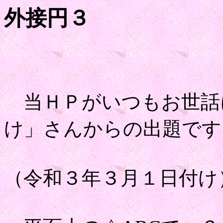
外接円３
当ＨＰがいつもお世話
け」さんからの出題です
（令和３年３月１日付け