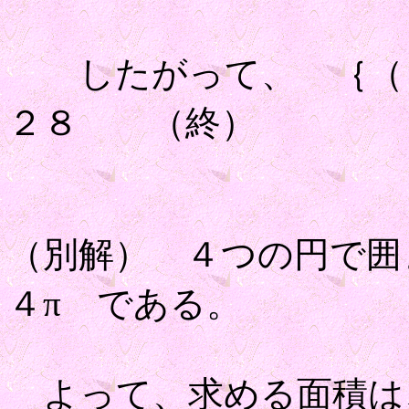
したがって、 ｛（１
２８ （終）
（別解） ４つの円で囲
４π である。
よって、求める面積は、