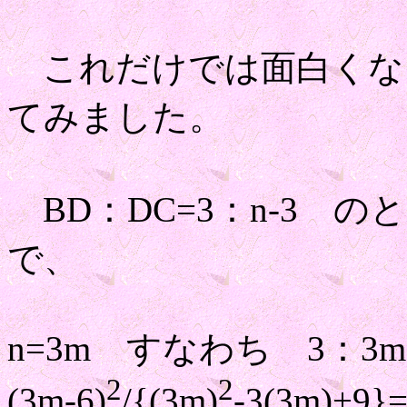
これだけでは面白くな
てみました。
BD：DC=3：n-3 のとき
で、
n=3m すなわち 3：3
2
2
(3m-6)
/{(3m)
-3(3m)+9}=