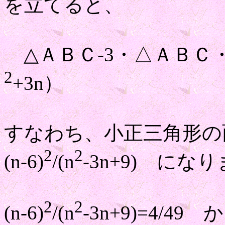
を立てると、
△ＡＢＣ-3・△ＡＢＣ・（n
2
+3n）
すなわち、小正三角形
2
2
(n-6)
/(n
-3n+9) にな
2
2
(n-6)
/(n
-3n+9)=4/4