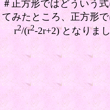
＃正方形ではどういう式
てみたところ、正方形で
2
2
r
/(r
-2r+2) となり