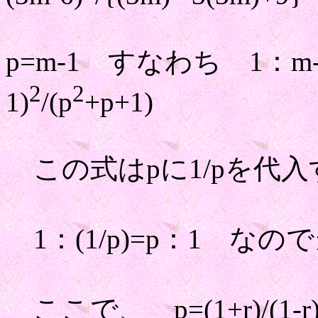
p=m-1 すなわち 1：m
2
2
1)
/(p
+p+1)
この式はpに1/pを代
1：(1/p)=p：1 な
ここで、 p=(1+r)/(1