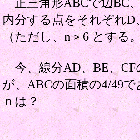
正三角形ABCで辺BC、C
内分する点をそれぞれD
（ただし、n＞6 とする
今、線分AD、BE、C
が、ABCの面積の4/49
ｎは？